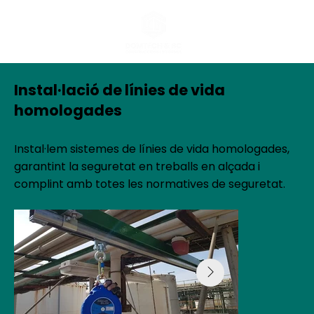
Instal·lació de línies de vida
homologades
Instal·lem sistemes de línies de vida homologades,
garantint la seguretat en treballs en alçada i
complint amb totes les normatives de seguretat.