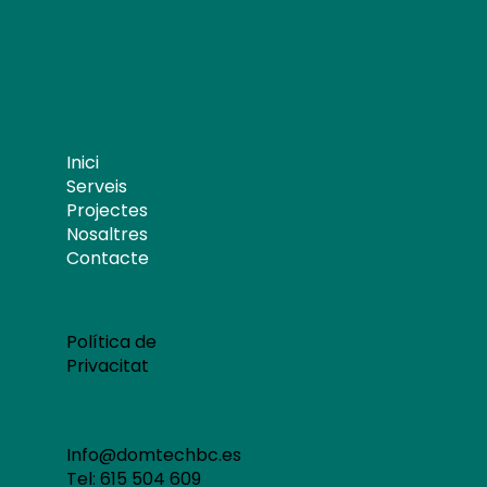
Inici
Serveis
Projectes
Nosaltres
Contacte
Política de
Privacitat
Info@domtechbc.es
Tel: 615 504 609