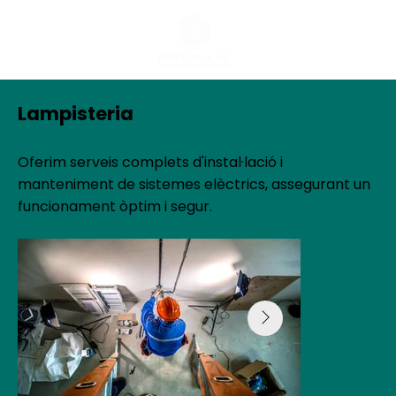
Lampisteria
Oferim serveis complets d'instal·lació i
manteniment de sistemes elèctrics, assegurant un
funcionament òptim i segur.