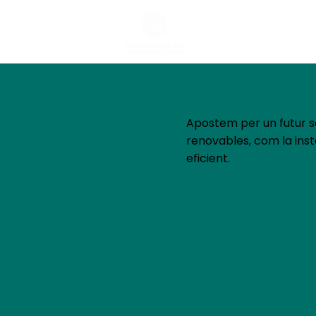
Apostem per un futur so
renovables, com la insta
eficient.