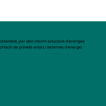
Demana el teu pressupost
stenible, per això oferim solucions d'energies
l·lació de panells solars i sistemes d'energia